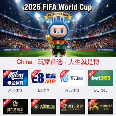
米兰·全站体育app登录
米兰app体育登录入口持续加码主业：
拟1.74亿元实施技改项目
发布时间：2020-09-07 点击数：40789
公司于2020年9月7日召开第二届董事会第十二次会
议，审议通过《关于实施年产35万吨热镀铝锌板及基板