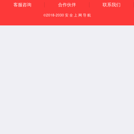
扫一扫，关注我们
米兰全站体育官方网站
ZHEJIANG HUADA NEW MATERIALS CO.LTD
地 址：浙江省杭州市富阳区大源镇大桥南路 198 号
行政电话：0571-58982959
销售电话：0571-58982988
传 真：0571-58837981
邮 箱：
hdnew@hdnew.cn
Copyright © 米兰全站体育官方网站 All Rights Reserved.
浙公网安备33018302000630号
ICP备案编号：浙ICP备16042499号
XML 地图