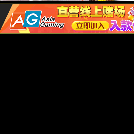
01-26
米兰app
2021
板
11-05
年内47家
2020年8月5日，伴随着一声响亮有力的锣鸣声，米兰全站体育官方网站(以下简称“米兰app体育登录入口”)正式在上海证券交易所主板挂牌上市，登陆A股资本...
2020
产品中心
PRODUCTS
料产业为基础，依靠技术创新、管理创新，进一步提升产品档次