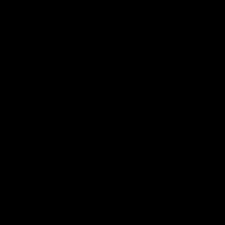
轧硬卷
彩涂板
投资者关系