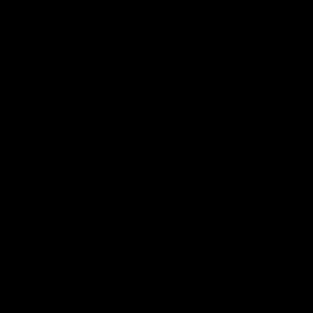
热镀（铝）锌板
更多